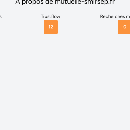
A propos de mutuelle-smirsep.fr
s
Trustflow
Recherches m
12
0