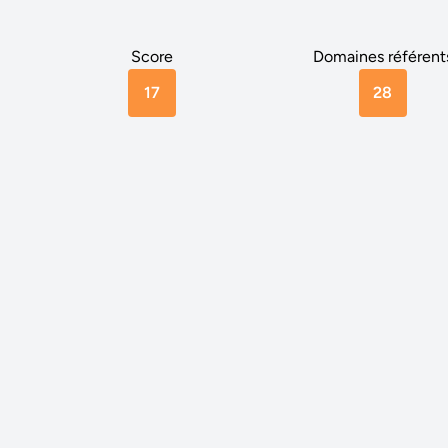
Score
Domaines référent
17
28